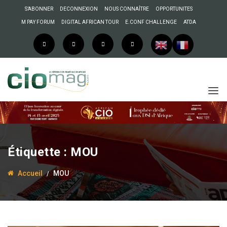
S’ABONNER
DECONNEXION
NOUS CONNAÎTRE
OPPORTUNITES
M PAY FORUM
DIGITAL AFRICAN TOUR
E.CONF CHALLENGE
ATDA
Étiquette :
MOU
Accueil
MOU