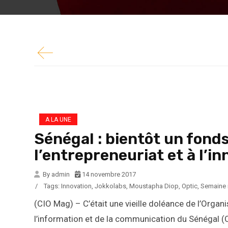
l’information et de la communication du Sénéga
l’innovation va bientôt voir le...
A LA UNE
Sénégal : bientôt un fonds
l’entrepreneuriat et à l’i
By admin
14 novembre 2017
/
Tags:
Innovation
,
Jokkolabs
,
Moustapha Diop
,
Optic
,
Semaine m
(CIO Mag) – C’était une vieille doléance de l’Orga
l’information et de la communication du Sénégal (O