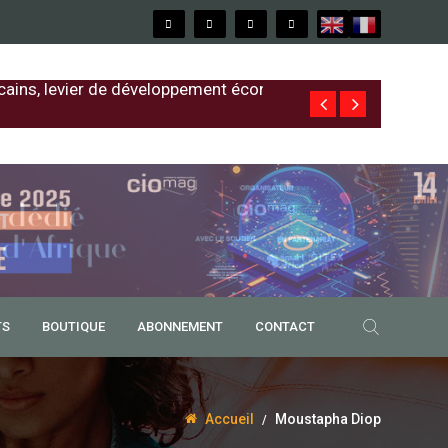
cains, levier de développement économique
Free au Sénég
TS
BOUTIQUE
ABONNEMENT
CONTACT
Accueil
Moustapha Diop