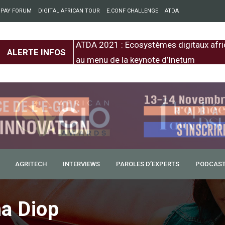
 PAY FORUM
DIGITAL AFRICAN TOUR
E.CONF CHALLENGE
ATDA
entre l’Europe et
ATDA 2021 : Ecosystèmes digitaux afri
ALERTE INFOS
au menu de la keynote d’Inetum
AGRITECH
INTERVIEWS
PAROLES D’EXPERTS
PODCAS
ds pour l’appui à
innovation
a Diop
Organisation des professionnels des technologies de