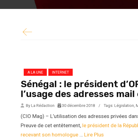
Sénégal. Preuve de cet entêtement,
le présiden
dernièrement en recevant...
A LA UNE
INTERNET
Sénégal : le président d’O
l’usage des adresses mail
By La Rédaction
30 décembre 2018
/
Tags:
Législation
,
M
(CIO Mag) – L’utilisation des adresses privées dan
Preuve de cet entêtement,
le président de la Répub
recevant son homologue
…
Lire Plus