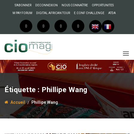
S’ABONNER
DECONNEXION
NOUS CONNAÎTRE
OPPORTUNITES
M PAY FORUM
DIGITAL AFRICAN TOUR
E.CONF CHALLENGE
ATDA
Étiquette :
Phillipe Wang
19 octobre 2022
Mohamadou Diallo
Accueil
Phillipe Wang
Phillipe Wang, VP-
Exécutif Huawei