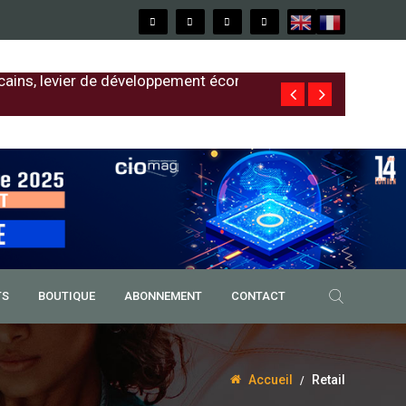
cains, levier de développement économique
Free au Sénég
TS
BOUTIQUE
ABONNEMENT
CONTACT
Accueil
Retail