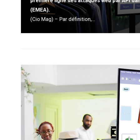
première ligne des attaques web par API dan
(EMEA).
(Cio Mag) – Par définition,...