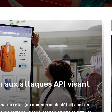
n aux attaques API visant
ur du retail (ou commerce de détail) sont en