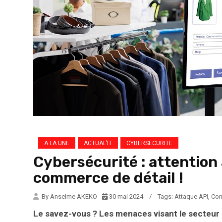
A LA UNE
ACTUAL’IT
CYBERSECURITE
Cybersécurité : attention 
commerce de détail !
By Anselme AKEKO
30 mai 2024
/
Tags:
Attaque API
,
Com
Le savez-vous ? Les menaces visant le secteur 