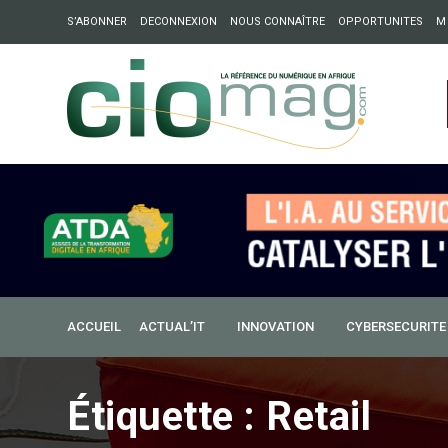
S’ABONNER
DECONNEXION
NOUS CONNAÎTRE
OPPORTUNITES
M
ation : Partech Shaker lance Chapter54 pour créer des ponts 
ique
ACCUEIL
ACTUAL’IT
INNOVATION
CYBERSECURITE
Étiquette :
Retail