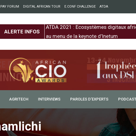
 PAY FORUM
DIGITAL AFRICAN TOUR
E.CONF CHALLENGE
ATDA
entre l’Europe et
ATDA 2021 : Ecosystèmes digitaux afri
ALERTE INFOS
au menu de la keynote d’Inetum
100% Marocaine », Samira
cash
on 100% Marocaine,
localement et c’est une
AGRITECH
INTERVIEWS
PAROLES D’EXPERTS
PODCAS
amira Khamlichi, PDG de
amlichi