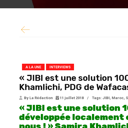
CIO Mag : En...
A LA UNE
INTERVIEWS
« JIBI est une solution 1
Khamlichi, PDG de Wafaca
By La Rédaction
11 juillet 2018
/
Tags:
JIBI
,
Maroc
,
S
« JIBI est une solution
développée localement e
nous ! » Samira Khamlic