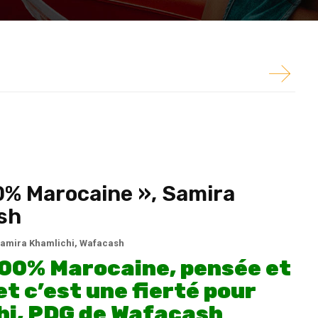
Propos recueillis par
Amine Mernissi
, Maroc
00% Marocaine », Samira
sh
amira Khamlichi
,
Wafacash
 100% Marocaine, pensée et
t c’est une fierté pour
hi, PDG de Wafacash