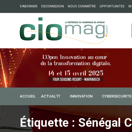
S’ABONNER
DECONNEXION
NOUS CONNAÎTRE
OPPORTUNITES
M
ation : Partech Shaker lance Chapter54 pour créer des ponts 
ique
ACCUEIL
ACTUAL’IT
INNOVATION
CYBERSECURITE
Étiquette :
Sénégal C