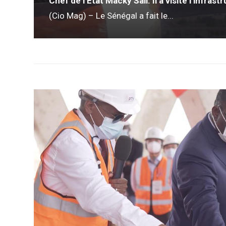
Chef de l’Etat Macky Sall. Il a visité l’infras
(Cio Mag) – Le Sénégal a fait le...