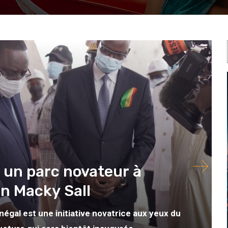
 un parc novateur à
lon Macky Sall
gal est une initiative novatrice aux yeux du