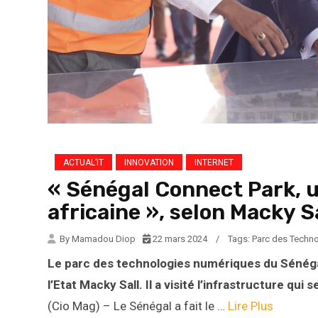
ACTUAL’IT
INNOVATION
INTERNET
« Sénégal Connect Park, u
africaine », selon Macky S
By Mamadou Diop
22 mars 2024
/
Tags:
Parc des Techn
Le parc des technologies numériques du Sénégal
l’Etat Macky Sall. Il a visité l’infrastructure qui
(Cio Mag) – Le Sénégal a fait le …
Lire Plus