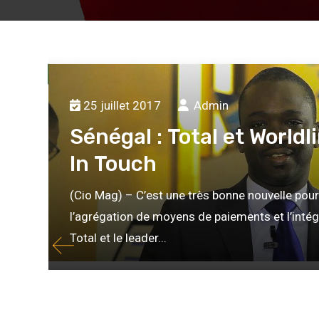
34
35
36
37
38
39
40
41
42
43
44
25 juillet 2017
Admin
Sénégal : Total et World
In Touch
(Cio Mag) – C’est une très bonne nouvelle pour
l’agrégation de moyens de paiements et l’intég
Total et le leader...