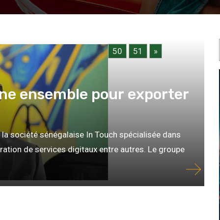
45
46
47
48
49
50
51
»
line ensemble pour exporter
 la société sénégalaise In Touch spécialisée dans
ration de services digitaux entre autres. Le groupe