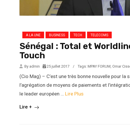
A LA UNE
BUSINESS
TECH
TELECOMS
Sénégal : Total et Worldli
Touch
By admin
25 juillet 2017
/
Tags:
MPAY FORUM
,
Omar Ciss
(Cio Mag) – C’est une très bonne nouvelle pour la 
l’agrégation de moyens de paiements et l’intégratio
le leader européen …
Lire Plus
Lire +