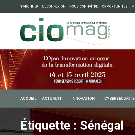
S’ABONNER
DECONNEXION
NOUS CONNAÎTRE
OPPORTUNITES
M
ation : Partech Shaker lance Chapter54 pour créer des ponts 
ique
ACCUEIL
ACTUAL’IT
INNOVATION
CYBERSECURITE
Étiquette :
Sénégal