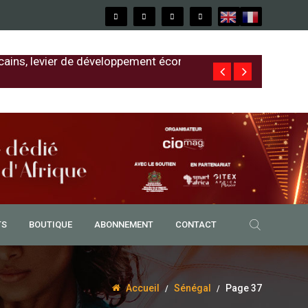
cains, levier de développement économique
Free au Sénég
TS
BOUTIQUE
ABONNEMENT
CONTACT
Accueil
Sénégal
Page 37