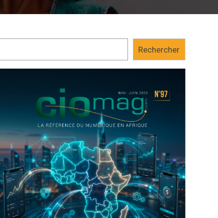
Rechercher
24 juillet 2017
Admin
Affaire du piratage de CBAO Sé
fermes contre les coupables et 
millions FCFA
(CIO Mag) – Le sort des personnes impliquées dans le pirata
banque CBEAO Sénégal a été scellé vendredi dernier au Burk
instance de Ouagadougou a...