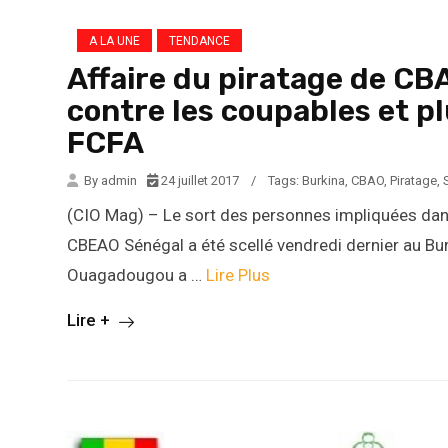
A LA UNE
TENDANCE
Affaire du piratage de CB
contre les coupables et pl
FCFA
By admin
24 juillet 2017
/
Tags:
Burkina
,
CBAO
,
Piratage
,
(CIO Mag) – Le sort des personnes impliquées dans
CBEAO Sénégal a été scellé vendredi dernier au Bur
Ouagadougou a …
Lire Plus
Lire +