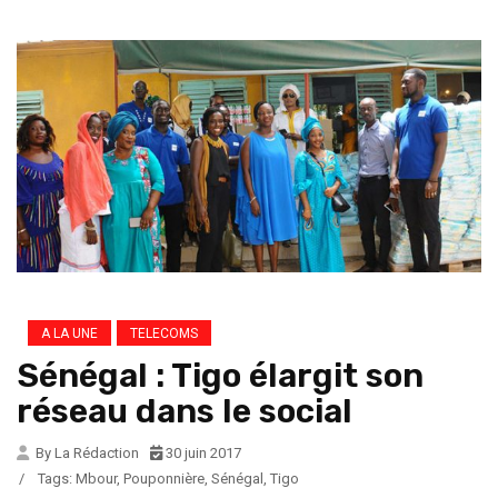
A LA UNE
TELECOMS
Sénégal : Tigo élargit son
réseau dans le social
By La Rédaction
30 juin 2017
/
Tags:
Mbour
,
Pouponnière
,
Sénégal
,
Tigo