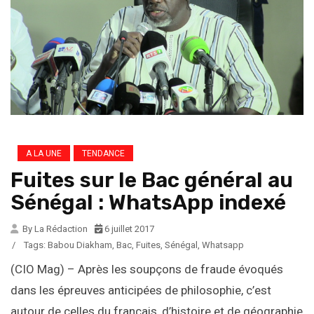
A LA UNE
TENDANCE
Fuites sur le Bac général au
Sénégal : WhatsApp indexé
By La Rédaction
6 juillet 2017
/
Tags:
Babou Diakham
,
Bac
,
Fuites
,
Sénégal
,
Whatsapp
(CIO Mag) – Après les soupçons de fraude évoqués
dans les épreuves anticipées de philosophie, c’est
autour de celles du français, d’histoire et de géographie