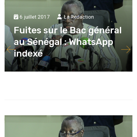
...
28
29
30
31
32
33
34
35
36
37
6 juillet 2017
La Rédaction
Fuites sur le Bac général
au Sénégal : WhatsApp
indexé