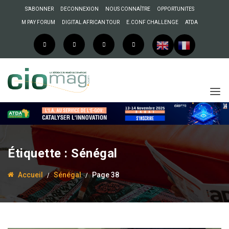
S’ABONNER
DECONNEXION
NOUS CONNAÎTRE
OPPORTUNITES
M PAY FORUM
DIGITAL AFRICAN TOUR
E.CONF CHALLENGE
ATDA
Étiquette :
Sénégal
Accueil
Sénégal
Page 38