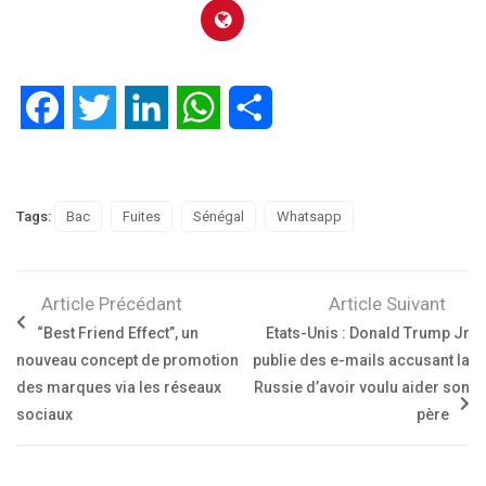
Facebook
Twitter
LinkedIn
WhatsApp
Partager
Tags:
Bac
Fuites
Sénégal
Whatsapp
Article Précédant
Article Suivant
“Best Friend Effect”, un
Etats-Unis : Donald Trump Jr
nouveau concept de promotion
publie des e-mails accusant la
des marques via les réseaux
Russie d’avoir voulu aider son
sociaux
père