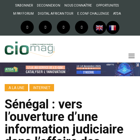
S’ABONNER
DECONNEXION
NOUS CONNAÎTRE
OPPORTUNITES
M PAY FORUM
DIGITAL AFRICAN TOUR
E.CONF CHALLENGE
ATDA
A LA UNE
INTERNET
Sénégal : vers
l’ouverture d’une
information judiciaire