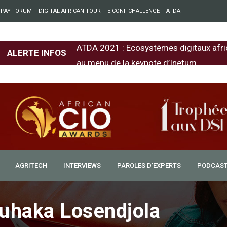
 PAY FORUM
DIGITAL AFRICAN TOUR
E.CONF CHALLENGE
ATDA
entre l’Europe et
ATDA 2021 : Ecosystèmes digitaux afri
ALERTE INFOS
au menu de la keynote d’Inetum
AGRITECH
INTERVIEWS
PAROLES D’EXPERTS
PODCAS
o joue une grosse carte
uhaka Losendjola
 et Télécommunications dans le gouvernement de