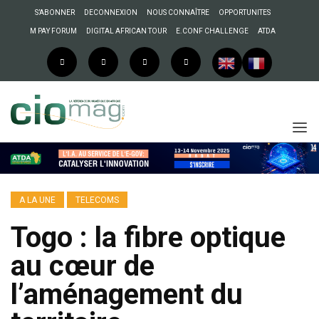
S’ABONNER
DECONNEXION
NOUS CONNAÎTRE
OPPORTUNITES
M PAY FORUM
DIGITAL AFRICAN TOUR
E.CONF CHALLENGE
ATDA
A LA UNE
TELECOMS
Togo : la fibre optique
au cœur de
l’aménagement du