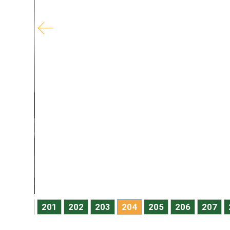
e
dina
on a
9
200
201
202
203
204
205
206
207