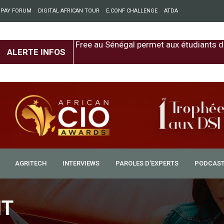
 PAY FORUM
DIGITAL AFRICAN TOUR
E.CONF CHALLENGE
ATDA
pement économique
Free au Sénégal permet aux étudiants d
ALERTE INFOS
world” pour informatiser
AGRITECH
INTERVIEWS
PAROLES D’EXPERTS
PODCAS
es
IT