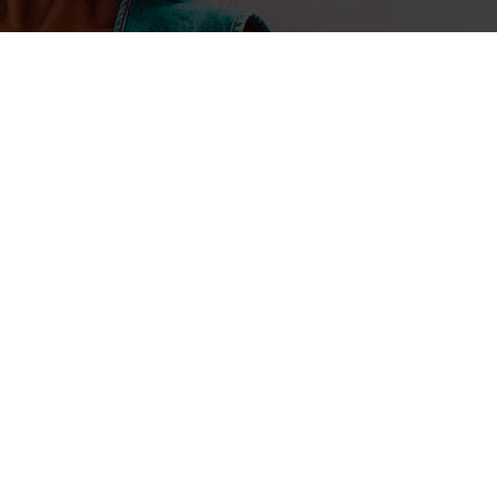
en Afrique de l’ouest (Warcip-Guinée) entend connecter les
Sonfonia au câble sous-marin ACE....