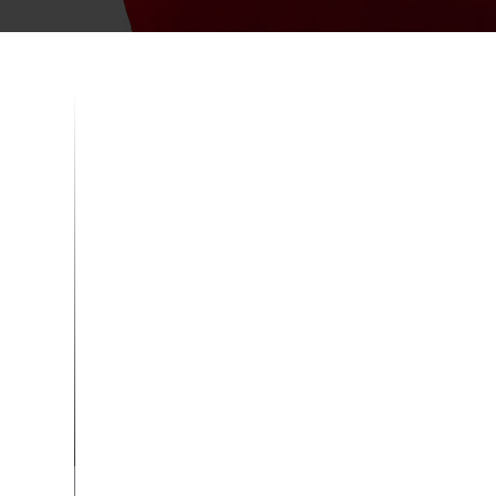
(Cio Mag) – “Sydonia world”, c’est le logiciel q
opérations douanières et augmenter par la...
par
a