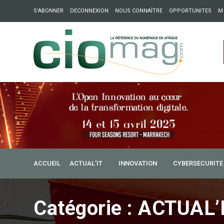
S’ABONNER
DECONNEXION
NOUS CONNAÎTRE
OPPORTUNITES
M
2021 : Ecosystèmes digitaux africains, levier de dévelop
nu de la keynote d’Inetum
5 mars 2015
Anselme AKEKO
Burkina Faso: “Sydonia 
ACCUEIL
ACTUAL’IT
INNOVATION
CYBERSECURITE
les opérations douanièr
Catégorie :
ACTUAL’