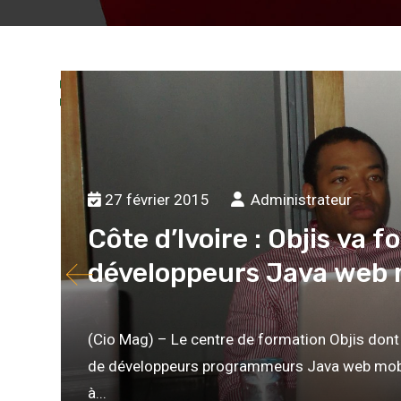
ajout
ion
er
90
91
92
93
94
95
96
97
98
99
1
27 février 2015
Administrateur
Côte d’Ivoire : Objis va 
développeurs Java web 
(Cio Mag) – Le centre de formation Objis dont
de développeurs programmeurs Java web mobile, 
à...