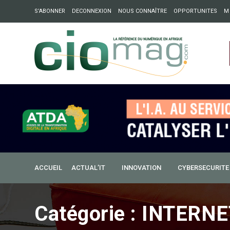
S’ABONNER
DECONNEXION
NOUS CONNAÎTRE
OPPORTUNITES
M
ation : Partech Shaker lance Chapter54 pour créer des ponts 
ique
e
r
ACCUEIL
ACTUAL’IT
INNOVATION
CYBERSECURITE
Catégorie :
INTERNE
’est