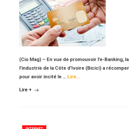
(Cio Mag) – En vue de promouvoir l’e-Banking, 
l’industrie de la Côte d’Ivoire (Bicici) a récom
pour avoir incité le …
Lire...
Lire +
INTERNET