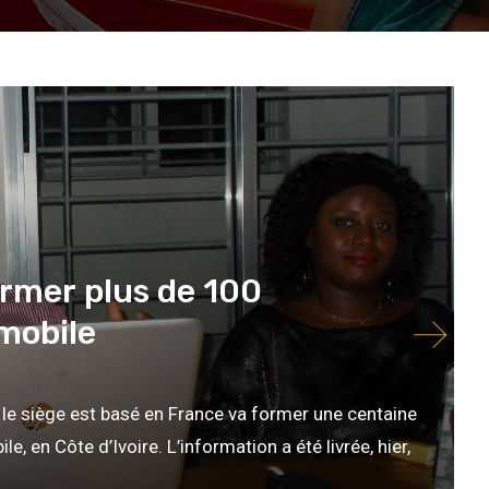
00
101
102
103
104
»
former plus de 100
mobile
 le siège est basé en France va former une centaine
en Côte d’Ivoire. L’information a été livrée, hier,