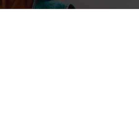
(Cio Mag) – Réunis du 24 au 25 février derniers à Yaoundé,
forum sous-régional pour réfléchir sur...