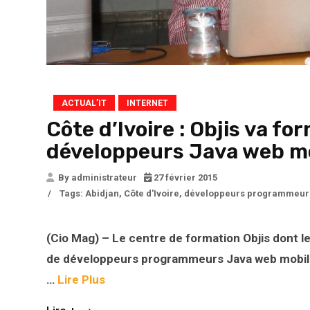
ACTUAL’IT
INTERNET
Côte d’Ivoire : Objis va fo
développeurs Java web m
By administrateur
27 février 2015
/
Tags:
Abidjan
,
Côte d'Ivoire
,
développeurs programmeur
(Cio Mag) – Le centre de formation Objis dont l
de développeurs programmeurs Java web mobile, e
…
Lire Plus