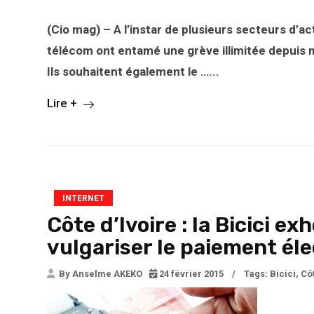
(Cio mag) – A l’instar de plusieurs secteurs d’ac
télécom ont entamé une grève illimitée depuis m
Ils souhaitent également le …...
Lire +
INTERNET
Côte d’Ivoire : la Bicici 
vulgariser le paiement él
By Anselme AKEKO
24 février 2015
/
Tags:
Bicici
,
Côt