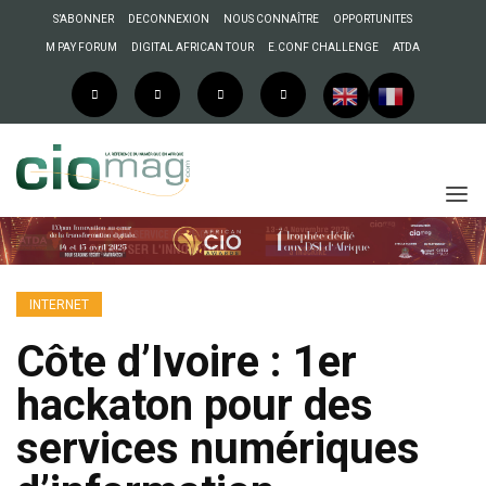
S’ABONNER
DECONNEXION
NOUS CONNAÎTRE
OPPORTUNITES
M PAY FORUM
DIGITAL AFRICAN TOUR
E.CONF CHALLENGE
ATDA
INTERNET
Côte d’Ivoire : 1er
hackaton pour des
services numériques