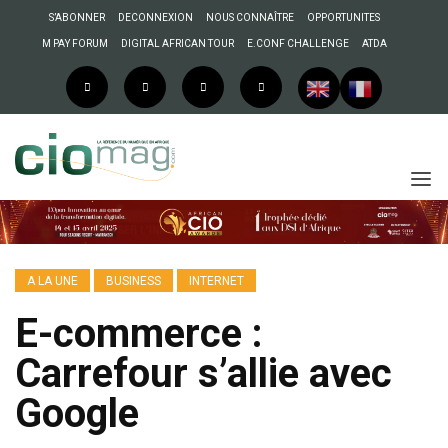
S’ABONNER
DECONNEXION
NOUS CONNAÎTRE
OPPORTUNITES
M PAY FORUM
DIGITAL AFRICAN TOUR
E.CONF CHALLENGE
ATDA
A LA UNE
BUSINESS
INTERNET
E-commerce :
Carrefour s’allie avec
Google