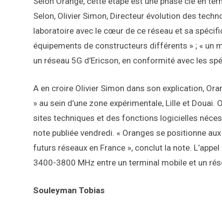
Selon Orange, cette étape est une phase clé en ter
Selon, Olivier Simon, Directeur évolution des techno
laboratoire avec le cœur de ce réseau et sa spécifi
équipements de constructeurs différents » ; « un mo
un réseau 5G d’Ericson, en conformité avec les spéc
A en croire Olivier Simon dans son explication, Ora
» au sein d’une zone expérimentale, Lille et Doua
sites techniques et des fonctions logicielles nécess
note publiée vendredi. « Oranges se positionne au
futurs réseaux en France », conclut la note. L’appe
3400-3800 MHz entre un terminal mobile et un rése
Souleyman Tobias