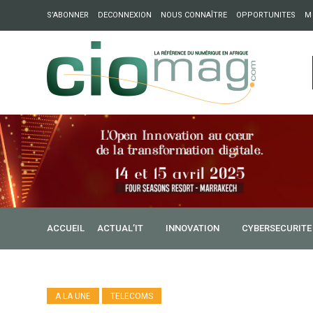
S’ABONNER
DECONNEXION
NOUS CONNAÎTRE
OPPORTUNITES
M
ation : Partech Shaker lance Chapter54 pour créer des ponts 
ique
ACCUEIL
ACTUAL’IT
INNOVATION
CYBERSECURITE
A LA UNE
TELECOMS