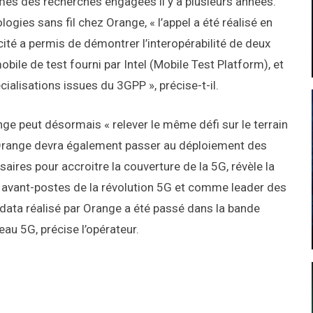
mes des recherches engagées il y a plusieurs années.
logies sans fil chez Orange, « l’appel a été réalisé en
cité a permis de démontrer l’interopérabilité de deux
bile de test fourni par Intel (Mobile Test Platform), et
ialisations issues du 3GPP », précise-t-il.
nge peut désormais « relever le même défi sur le terrain
i. Orange devra également passer au déploiement des
aires pour accroitre la couverture de la 5G, révèle la
x avant-postes de la révolution 5G et comme leader des
l data réalisé par Orange a été passé dans la bande
au 5G, précise l’opérateur.