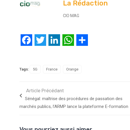
La Rédaction
CIO MAG
Facebook
Twitter
LinkedIn
WhatsApp
Partager
Tags:
5G
France
Orange
Article Précédant
Sénégal: maîtrise des procédures de passation des
marchés publics, l’ARMP lance la plateforme E-formation
Vous pourriez aussi aimer