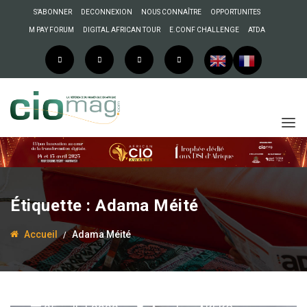
S’ABONNER
DECONNEXION
NOUS CONNAÎTRE
OPPORTUNITES
M PAY FORUM
DIGITAL AFRICAN TOUR
E.CONF CHALLENGE
ATDA
Étiquette :
Adama Méité
Accueil
Adama Méité