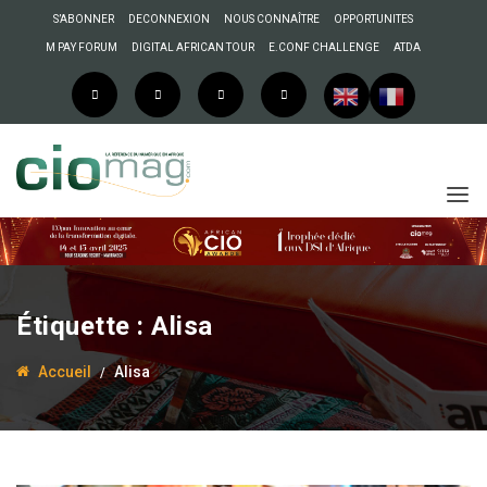
S’ABONNER
DECONNEXION
NOUS CONNAÎTRE
OPPORTUNITES
M PAY FORUM
DIGITAL AFRICAN TOUR
E.CONF CHALLENGE
ATDA
Étiquette :
Alisa
Accueil
Alisa