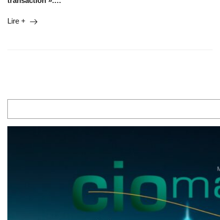
transaction ».
…
Lire +