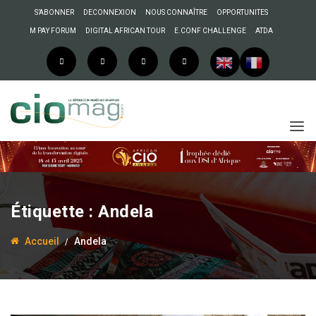
S’ABONNER
DECONNEXION
NOUS CONNAÎTRE
OPPORTUNITES
M PAY FORUM
DIGITAL AFRICAN TOUR
E.CONF CHALLENGE
ATDA
Étiquette :
Andela
Accueil
Andela