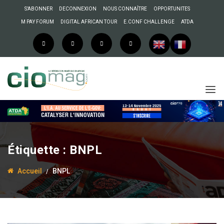
S’ABONNER
DECONNEXION
NOUS CONNAÎTRE
OPPORTUNITES
M PAY FORUM
DIGITAL AFRICAN TOUR
E.CONF CHALLENGE
ATDA
Étiquette :
BNPL
Accueil
BNPL