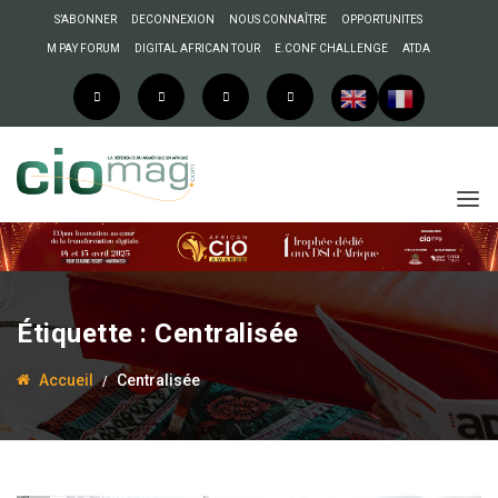
S’ABONNER
DECONNEXION
NOUS CONNAÎTRE
OPPORTUNITES
M PAY FORUM
DIGITAL AFRICAN TOUR
E.CONF CHALLENGE
ATDA
Étiquette :
Centralisée
Accueil
Centralisée