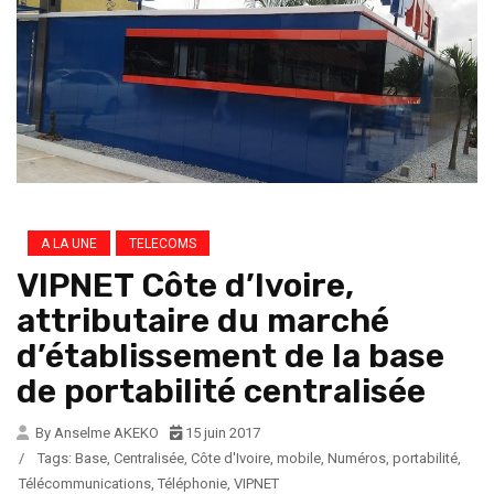
A LA UNE
TELECOMS
VIPNET Côte d’Ivoire,
attributaire du marché
d’établissement de la base
de portabilité centralisée
By Anselme AKEKO
15 juin 2017
/
Tags:
Base
,
Centralisée
,
Côte d'Ivoire
,
mobile
,
Numéros
,
portabilité
,
Télécommunications
,
Téléphonie
,
VIPNET