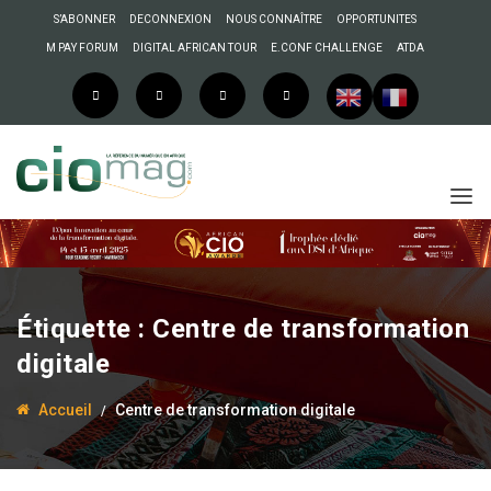
S’ABONNER
DECONNEXION
NOUS CONNAÎTRE
OPPORTUNITES
M PAY FORUM
DIGITAL AFRICAN TOUR
E.CONF CHALLENGE
ATDA
Étiquette :
Centre de transformation
digitale
Accueil
Centre de transformation digitale