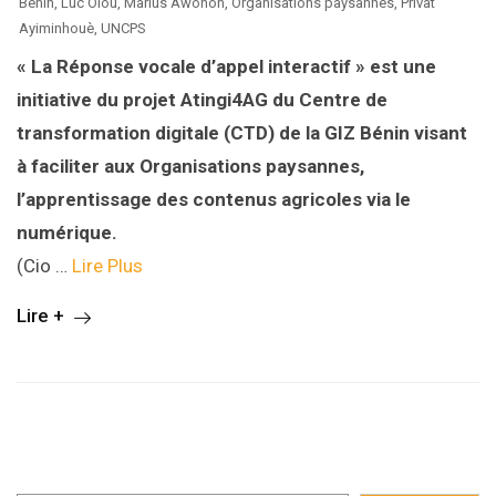
Bénin
,
Luc Olou
,
Marius Awonon
,
Organisations paysannes
,
Privat
Ayiminhouè
,
UNCPS
« La Réponse vocale d’appel interactif » est une
initiative du projet Atingi4AG du Centre de
transformation digitale (CTD) de la GIZ Bénin visant
à faciliter aux Organisations paysannes,
l’apprentissage des contenus agricoles via le
numérique.
(Cio …
Lire Plus
Lire +