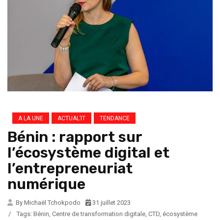
A LA UNE
ACTUAL’IT
TENDANCE
Bénin : rapport sur
l’écosystème digital et
l’entrepreneuriat
numérique
By Michaël Tchokpodo
31 juillet 2023
/
Tags:
Bénin
,
Centre de transformation digitale
,
CTD
,
écosystème