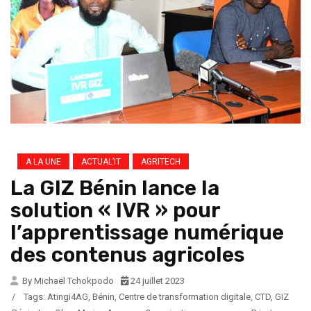
A LA UNE
ACTUAL’IT
AGRITECH
La GIZ Bénin lance la
solution « IVR » pour
l’apprentissage numérique
des contenus agricoles
By Michaël Tchokpodo
24 juillet 2023
/
Tags:
Atingi4AG
,
Bénin
,
Centre de transformation digitale
,
CTD
,
GIZ