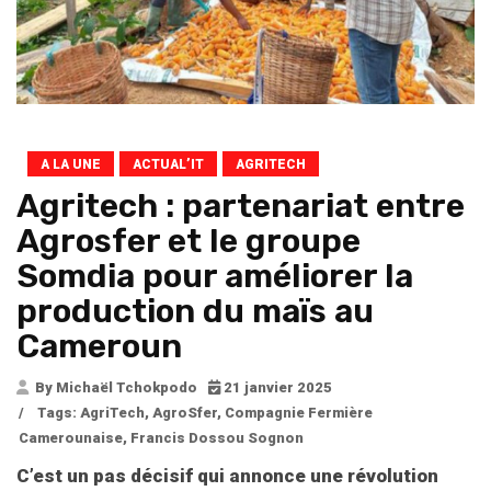
A LA UNE
ACTUAL’IT
AGRITECH
Agritech : partenariat entre
Agrosfer et le groupe
Somdia pour améliorer la
production du maïs au
Cameroun
By Michaël Tchokpodo
21 janvier 2025
/
Tags:
AgriTech
,
AgroSfer
,
Compagnie Fermière
Camerounaise
,
Francis Dossou Sognon
C’est un pas décisif qui annonce une révolution