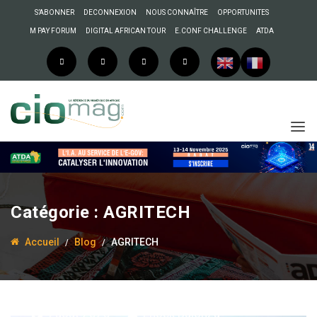
S’ABONNER
DECONNEXION
NOUS CONNAÎTRE
OPPORTUNITES
M PAY FORUM
DIGITAL AFRICAN TOUR
E.CONF CHALLENGE
ATDA
Catégorie :
AGRITECH
Accueil
Blog
AGRITECH
4 août 2025
Enock Bulonza