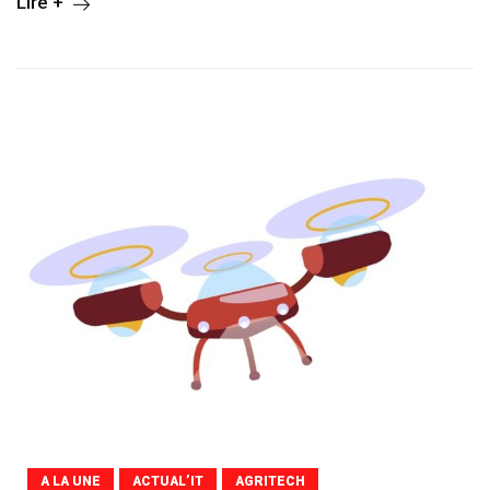
Lire +
A LA UNE
ACTUAL’IT
AGRITECH