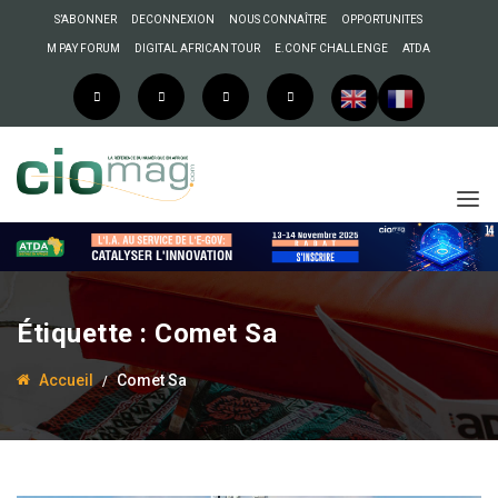
S’ABONNER
DECONNEXION
NOUS CONNAÎTRE
OPPORTUNITES
M PAY FORUM
DIGITAL AFRICAN TOUR
E.CONF CHALLENGE
ATDA
Étiquette :
Comet Sa
Accueil
Comet Sa