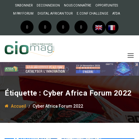
S’ABONNER
DECONNEXION
NOUS CONNAÎTRE
OPPORTUNITES
M PAY FORUM
DIGITAL AFRICAN TOUR
E.CONF CHALLENGE
ATDA
Étiquette :
Cyber Africa Forum 2022
Accueil
Cyber Africa Forum 2022
10 mai 2022
Anselme AKEKO