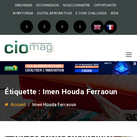
S’ABONNER
DECONNEXION
NOUS CONNAÎTRE
OPPORTUNITES
M PAY FORUM
DIGITAL AFRICAN TOUR
E.CONF CHALLENGE
ATDA
Étiquette :
Imen Houda Ferraoun
Accueil
Imen Houda Ferraoun
22 janvier 2018
Souleyman Tobias
Algérie : «Notre réseau
de 123 000 Km de fibre