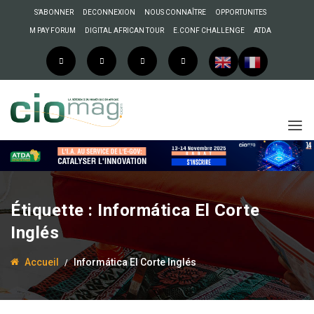
S’ABONNER
DECONNEXION
NOUS CONNAÎTRE
OPPORTUNITES
M PAY FORUM
DIGITAL AFRICAN TOUR
E.CONF CHALLENGE
ATDA
Étiquette :
Informática El Corte
Inglés
Accueil
Informática El Corte Inglés