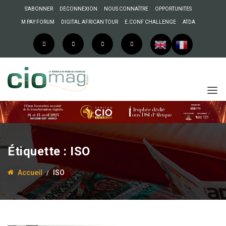
S’ABONNER
DECONNEXION
NOUS CONNAÎTRE
OPPORTUNITES
M PAY FORUM
DIGITAL AFRICAN TOUR
E.CONF CHALLENGE
ATDA
Étiquette :
ISO
Accueil
ISO