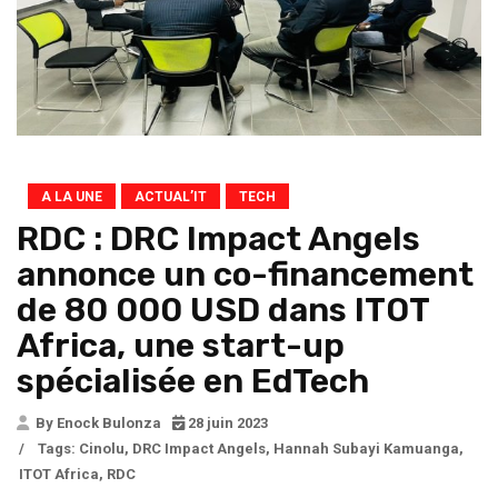
A LA UNE
ACTUAL’IT
TECH
RDC : DRC Impact Angels
annonce un co-financement
de 80 000 USD dans ITOT
Africa, une start-up
spécialisée en EdTech
By Enock Bulonza
28 juin 2023
/
Tags:
Cinolu
,
DRC Impact Angels
,
Hannah Subayi Kamuanga
,
ITOT Africa
,
RDC