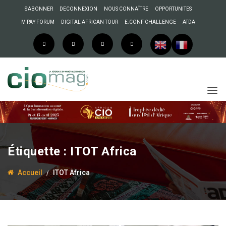
S’ABONNER
DECONNEXION
NOUS CONNAÎTRE
OPPORTUNITES
M PAY FORUM
DIGITAL AFRICAN TOUR
E.CONF CHALLENGE
ATDA
Étiquette :
ITOT Africa
Accueil
ITOT Africa
28 juin 2023
Enock Bulonza
RDC : DRC Impact