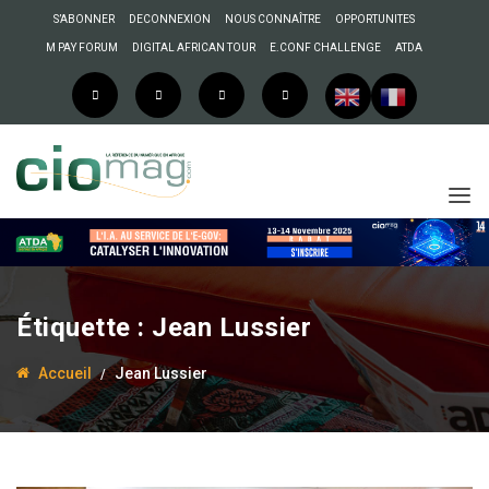
S’ABONNER
DECONNEXION
NOUS CONNAÎTRE
OPPORTUNITES
M PAY FORUM
DIGITAL AFRICAN TOUR
E.CONF CHALLENGE
ATDA
Étiquette :
Jean Lussier
Accueil
Jean Lussier