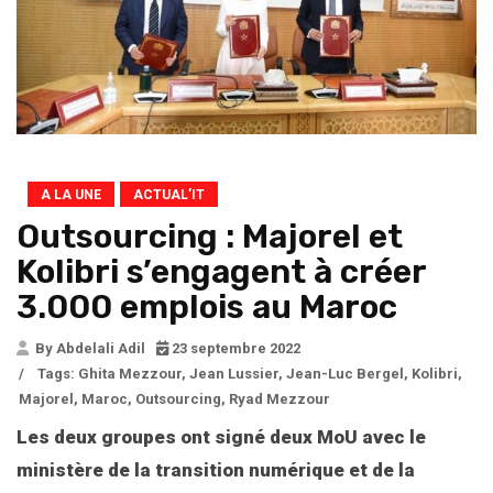
A LA UNE
ACTUAL’IT
Outsourcing : Majorel et
Kolibri s’engagent à créer
3.000 emplois au Maroc
By Abdelali Adil
23 septembre 2022
/
Tags:
Ghita Mezzour
,
Jean Lussier
,
Jean-Luc Bergel
,
Kolibri
,
Majorel
,
Maroc
,
Outsourcing
,
Ryad Mezzour
Les deux groupes ont signé deux MoU avec le
ministère de la transition numérique et de la