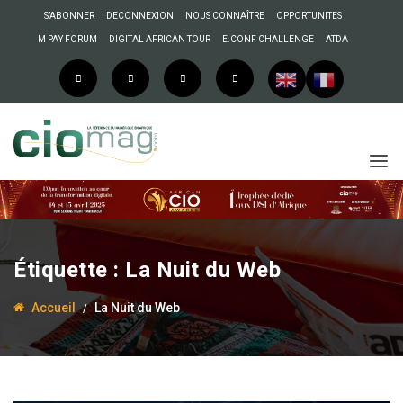
S’ABONNER
DECONNEXION
NOUS CONNAÎTRE
OPPORTUNITES
M PAY FORUM
DIGITAL AFRICAN TOUR
E.CONF CHALLENGE
ATDA
Étiquette :
La Nuit du Web
Accueil
La Nuit du Web
17 août 2017
Cameroun – La Nuit du
Web: 11 meilleurs