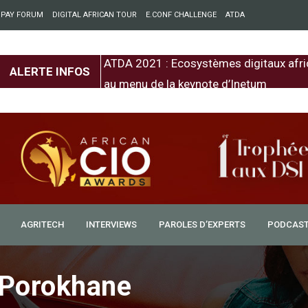
 PAY FORUM
DIGITAL AFRICAN TOUR
E.CONF CHALLENGE
ATDA
entre l’Europe et
ATDA 2021 : Ecosystèmes digitaux afri
ALERTE INFOS
au menu de la keynote d’Inetum
AGRITECH
INTERVIEWS
PAROLES D’EXPERTS
PODCAS
 Porokhane