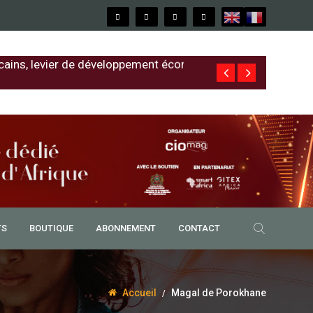
cains, levier de développement économique
Free au Sénég
TS
BOUTIQUE
ABONNEMENT
CONTACT
Accueil
Magal de Porokhane