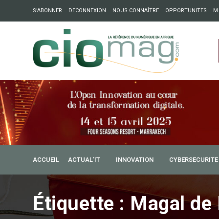
S’ABONNER
DECONNEXION
NOUS CONNAÎTRE
OPPORTUNITES
M
ation : Partech Shaker lance Chapter54 pour créer des ponts 
ique
ACCUEIL
ACTUAL’IT
INNOVATION
CYBERSECURITE
Étiquette :
Magal de