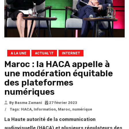
A LA UNE
ACTUAL’IT
INTERNET
Maroc : la HACA appelle à
une modération équitable
des plateformes
numériques
By Basma Zamani
27 février 2023
/
Tags:
HACA
,
Information
,
Maroc
,
numérique
La Haute autorité de la communication
audiovisuelle (HACA) et plusieurs régulateurs des