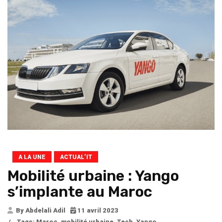
A LA UNE
ACTUAL’IT
Mobilité urbaine : Yango
s’implante au Maroc
By Abdelali Adil
11 avril 2023
/
Tags:
Maroc
,
mobilité urbaine
,
Tech
,
Yango