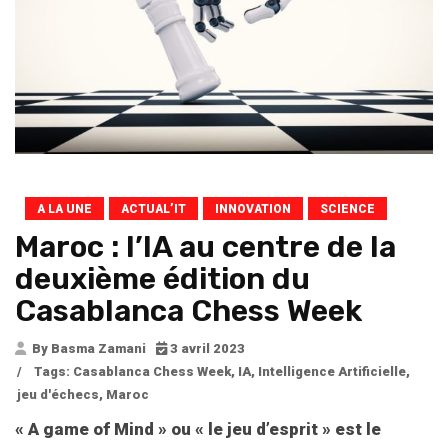
A LA UNE
ACTUAL’IT
INNOVATION
SCIENCE
Maroc : l’IA au centre de la
deuxième édition du
Casablanca Chess Week
By Basma Zamani
3 avril 2023
/
Tags:
Casablanca Chess Week
,
IA
,
Intelligence Artificielle
,
jeu d'échecs
,
Maroc
« A game of Mind » ou « le jeu d’esprit » est le