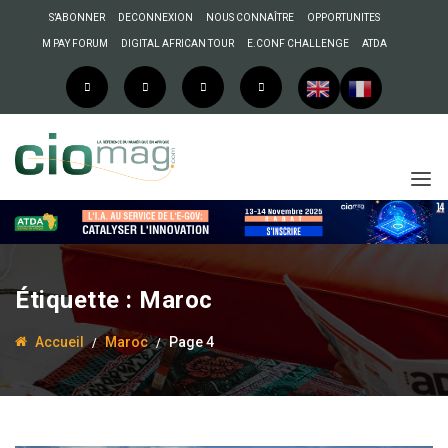
S’ABONNER
DECONNEXION
NOUS CONNAÎTRE
OPPORTUNITES
M PAY FORUM
DIGITAL AFRICAN TOUR
E.CONF CHALLENGE
ATDA
Étiquette :
Maroc
Accueil
Maroc
Page 4