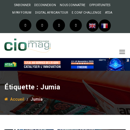
S’ABONNER
DECONNEXION
NOUS CONNAÎTRE
OPPORTUNITES
M PAY FORUM
DIGITAL AFRICAN TOUR
E.CONF CHALLENGE
ATDA
Étiquette :
Jumia
Accueil
Jumia
24 mai 2023
Anselme AKEKO