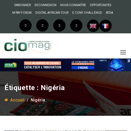
S’ABONNER
DECONNEXION
NOUS CONNAÎTRE
OPPORTUNITES
M PAY FORUM
DIGITAL AFRICAN TOUR
E.CONF CHALLENGE
ATDA
Étiquette :
Nigéria
Accueil
Nigéria
11 janvier 2023
Enock Bulonza