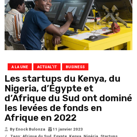
A LA UNE
ACTUAL’IT
BUSINESS
Les startups du Kenya, du
Nigeria, d’Égypte et
d’Afrique du Sud ont dominé
les levées de fonds en
Afrique en 2022
By Enock Bulonza
11 janvier 2023
/
Tags:
Afrique du Sud
,
Egypte
,
Kenya
,
Nigéria
,
Startups