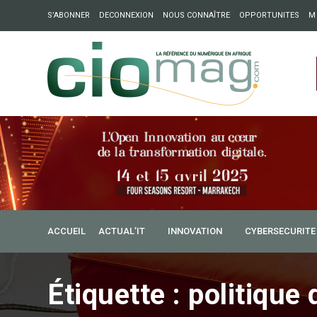
S’ABONNER
DECONNEXION
NOUS CONNAÎTRE
OPPORTUNITES
M
ation : Partech Shaker lance Chapter54 pour créer des ponts 
ique
ACCUEIL
ACTUAL’IT
INNOVATION
CYBERSECURITE
Étiquette :
politique 