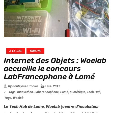
A LA UNE
TRIBUNE
Internet des Objets : Woelab
accueille le concours
LabFrancophone à Lomé
By Souleyman Tobias
5 mai 2017
/
Tags:
Innovathon
,
LabFrancophone
,
Lomé
,
numérique
,
Tech Hub
,
Togo
,
Woelab
Le Tech Hub de Lomé, Woelab (centre d’incubateur