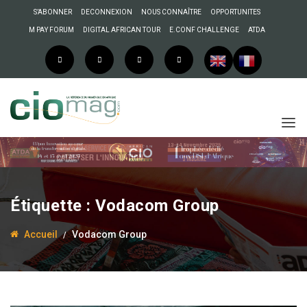
S’ABONNER
DECONNEXION
NOUS CONNAÎTRE
OPPORTUNITES
M PAY FORUM
DIGITAL AFRICAN TOUR
E.CONF CHALLENGE
ATDA
Étiquette :
Vodacom Group
Accueil
Vodacom Group