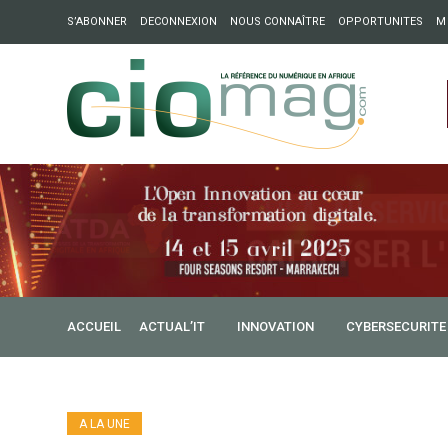
S’ABONNER
DECONNEXION
NOUS CONNAÎTRE
OPPORTUNITES
M
ation : Partech Shaker lance Chapter54 pour créer des ponts 
ique
ACCUEIL
ACTUAL’IT
INNOVATION
CYBERSECURITE
A LA UNE