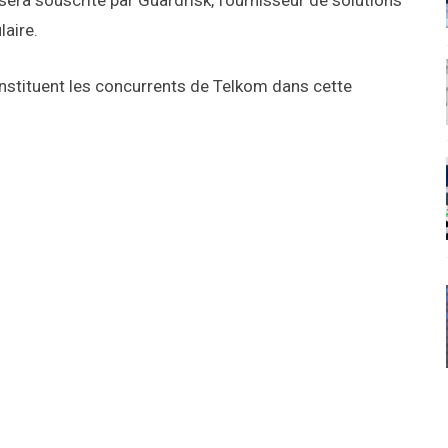
sera souscrite par Guardrisk, fournisseur de solutions
laire.
nstituent les concurrents de Telkom dans cette