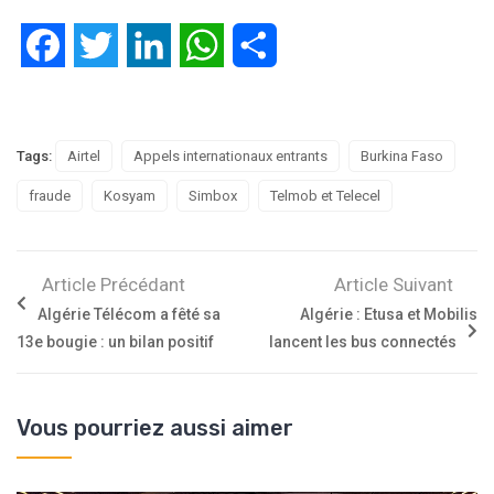
Facebook
Twitter
LinkedIn
WhatsApp
Partager
Tags:
Airtel
Appels internationaux entrants
Burkina Faso
fraude
Kosyam
Simbox
Telmob et Telecel
Article Précédant
Article Suivant
Algérie Télécom a fêté sa
Algérie : Etusa et Mobilis
13e bougie : un bilan positif
lancent les bus connectés
Vous pourriez aussi aimer