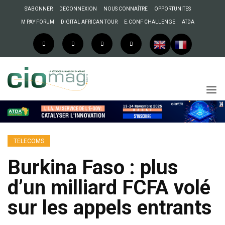
S’ABONNER
DECONNEXION
NOUS CONNAÎTRE
OPPORTUNITES
M PAY FORUM
DIGITAL AFRICAN TOUR
E.CONF CHALLENGE
ATDA
TELECOMS
Burkina Faso : plus
d’un milliard FCFA volé
sur les appels entrants