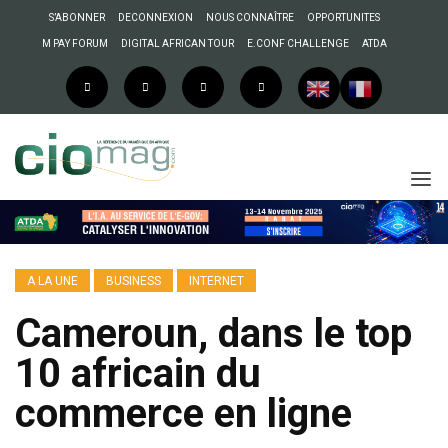
S’ABONNER
DECONNEXION
NOUS CONNAÎTRE
OPPORTUNITES
M PAY FORUM
DIGITAL AFRICAN TOUR
E.CONF CHALLENGE
ATDA
A LA UNE
BUSINESS
INTERNET
Cameroun, dans le top
10 africain du
commerce en ligne