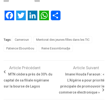
Facebook
Twitter
LinkedIn
WhatsApp
Partager
Tags:
Cameroun
Mentorat des jeunes filles dans les TIC
Patience Eboumbou
Reine Essombmadje
Article Précédant
Article Suivant
MTN cèdera près de 30% du
Imane Houda Faraoun : «
capital de sa filiale nigériane
L’Algérie a pour priorité
sur la bourse de Lagos
principale de promouvoir le
commerce électronique »