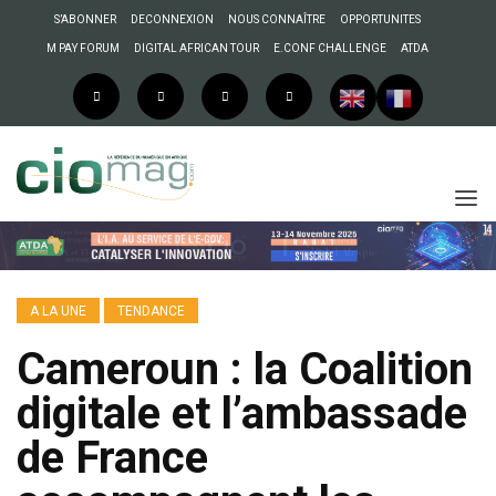
S’ABONNER
DECONNEXION
NOUS CONNAÎTRE
OPPORTUNITES
M PAY FORUM
DIGITAL AFRICAN TOUR
E.CONF CHALLENGE
ATDA
A LA UNE
TENDANCE
Cameroun : la Coalition
digitale et l’ambassade
de France