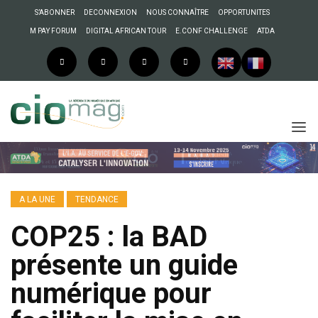
S’ABONNER
DECONNEXION
NOUS CONNAÎTRE
OPPORTUNITES
M PAY FORUM
DIGITAL AFRICAN TOUR
E.CONF CHALLENGE
ATDA
A LA UNE
TENDANCE
COP25 : la BAD
présente un guide
numérique pour