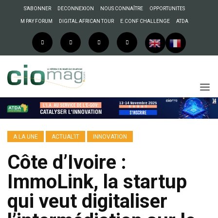
S’ABONNER
DECONNEXION
NOUS CONNAÎTRE
OPPORTUNITES
M PAY FORUM
DIGITAL AFRICAN TOUR
E.CONF CHALLENGE
ATDA
A LA UNE
ACTUAL’IT
INNOVATION
Côte d’Ivoire :
ImmoLink, la startup
qui veut digitaliser