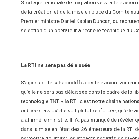
Stratégie nationale de migration vers la télévision 
de la création et de la mise en place du Comité na
Premier ministre Daniel Kablan Duncan, du recrute
sélection d’un opérateur à l’échelle technique du C
La RTI ne sera pas délaissée
S’agissant de la Radiodiffusion télévision ivoirienne 
qu’elle ne sera pas délaissée dans le cadre de la li
technologie TNT. « la RTI, c’est notre chaîne nationa
oubliée mais qu’elle soit plutôt renforcée, qu’elle 
a affirmé le ministre. Il n’a pas manqué de révéler q
dans la mise en l’état des 26 émetteurs de la RTI d
permettra de limiter les impacts négatifs de l’avèn