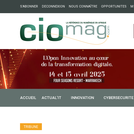
S’ABONNER
DECONNEXION
NOUS CONNAÎTRE
OPPORTUNITES
M
ation : Partech Shaker lance Chapter54 pour créer des ponts 
ique
ACCUEIL
ACTUAL’IT
INNOVATION
CYBERSECURITE
TRIBUNE