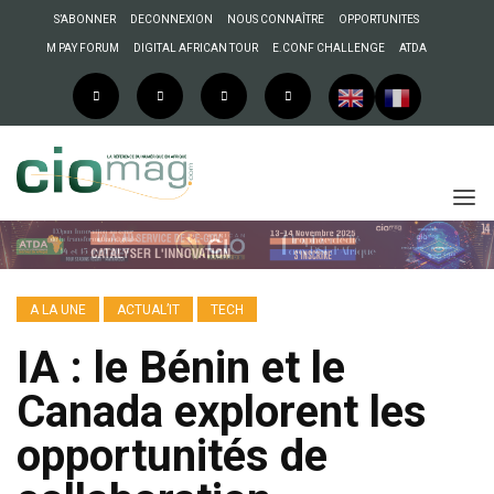
S’ABONNER
DECONNEXION
NOUS CONNAÎTRE
OPPORTUNITES
M PAY FORUM
DIGITAL AFRICAN TOUR
E.CONF CHALLENGE
ATDA
A LA UNE
ACTUAL’IT
TECH
IA : le Bénin et le
Canada explorent les
opportunités de