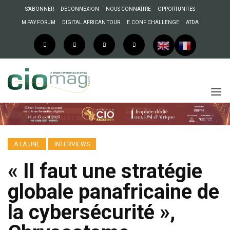
S’ABONNER
DECONNEXION
NOUS CONNAÎTRE
OPPORTUNITES
M PAY FORUM
DIGITAL AFRICAN TOUR
E.CONF CHALLENGE
ATDA
A LA UNE
INTERVIEWS
« Il faut une stratégie
globale panafricaine de
la cybersécurité »,