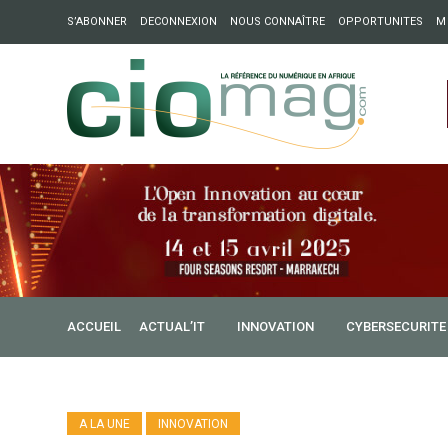
S’ABONNER
DECONNEXION
NOUS CONNAÎTRE
OPPORTUNITES
M
ation : Partech Shaker lance Chapter54 pour créer des ponts 
ique
ACCUEIL
ACTUAL’IT
INNOVATION
CYBERSECURITE
A LA UNE
INNOVATION