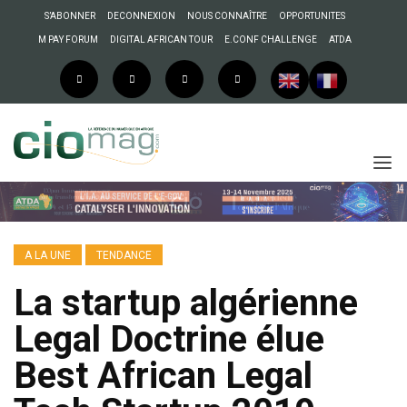
S’ABONNER
DECONNEXION
NOUS CONNAÎTRE
OPPORTUNITES
M PAY FORUM
DIGITAL AFRICAN TOUR
E.CONF CHALLENGE
ATDA
A LA UNE
TENDANCE
La startup algérienne
Legal Doctrine élue
Best African Legal